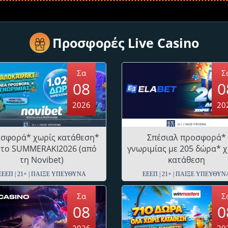
Προσφορές Live Casino
Σα
Σ
08
0
2026
20
σφορά* χωρίς κατάθεση*
Σπέσιαλ προσφορά*
 το SUMMERAKI2026 (από
γνωριμίας με 205 δώρα* 
τη Novibet)
κατάθεση
ΕΕΕΠ | 21+ | ΠΑΙΞΕ ΥΠΕΥΘΥΝΑ
ΕΕΕΠ | 21+ | ΠΑΙΞΕ ΥΠΕΥΘΥΝ
Σα
Σ
08
0