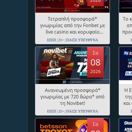
2026
Τετραπλή προσφορά*
Το 
γνωριμίας από την Fonbet με
απ
live casino και κορυφαίο
προ
στοίχημα μαζί!
ΕΕΕΠ | 21+ | ΠΑΙΞΕ ΥΠΕΥΘΥΝΑ
Σα
08
2026
Ανανεωμένη προσφορά*
Η Ε
γνωριμίας με 720 δώρα* από
τη
τη Novibet!
και
ΕΕΕΠ | 21+ | ΠΑΙΞΕ ΥΠΕΥΘΥΝΑ
Σα