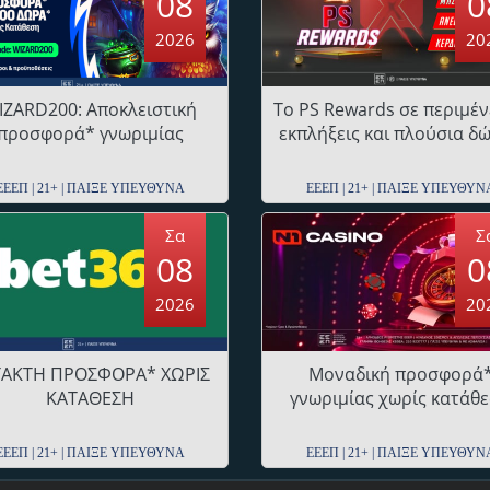
08
0
2026
20
IZARD200: Αποκλειστική
Το PS Rewards σε περιμέν
προσφορά* γνωριμίας
εκπλήξεις και πλούσια δ
ΕΕΕΠ | 21+ | ΠΑΙΞΕ ΥΠΕΥΘΥΝΑ
ΕΕΕΠ | 21+ | ΠΑΙΞΕ ΥΠΕΥΘΥΝ
Σα
Σ
08
0
2026
20
ΤΑΚΤΗ ΠΡΟΣΦΟΡΑ* ΧΩΡΙΣ
Μοναδική προσφορά
ΚΑΤΑΘΕΣΗ
γνωριμίας χωρίς κατάθ
ΕΕΕΠ | 21+ | ΠΑΙΞΕ ΥΠΕΥΘΥΝΑ
ΕΕΕΠ | 21+ | ΠΑΙΞΕ ΥΠΕΥΘΥΝ