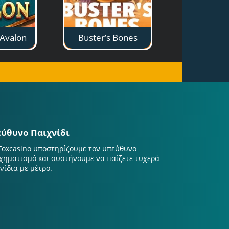
 Avalon
Buster’s Bones
ύθυνο Παιχνίδι
Foxcasino υποστηρίζουμε τον υπεύθυνο
χηματισμό και συστήνουμε να παίζετε τυχερά
νίδια με μέτρο.