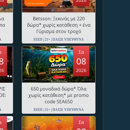
26
2026
λα
Betsson: Ξεκινάς με 220
omo
δώρα* χωρίς κατάθεση + ένα
Γύρισμα στον τροχό
Α
ΕΕΕΠ | 21+ | ΠΑΙΞΕ ΥΠΕΥΘΥΝΑ
α
Σα
8
08
26
2026
ΙΣ
650 μοναδικά δώρα* Όλα
DE:
χωρίς κατάθεση* με promo
code SEA650
Α
ΕΕΕΠ | 21+ | ΠΑΙΞΕ ΥΠΕΥΘΥΝΑ
α
Σα