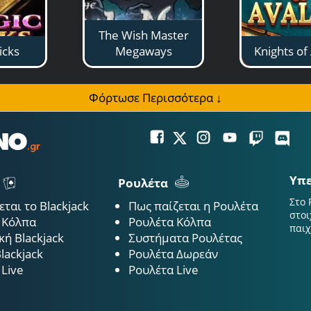
The Wish Master
icks
Megaways
Knights of
Φόρτωσε Περισσότερα ↓
Υπε
Ρουλέτα
Στο 
ται το Blackjack
Πως παίζεται η Ρουλέτα
στοι
k Κόλπα
Ρουλέτα Κόλπα
παιχ
κή Blackjack
Συστήματα Ρουλέτας
lackjack
Ρουλέτα Δωρεάν
 Live
Ρουλέτα Live