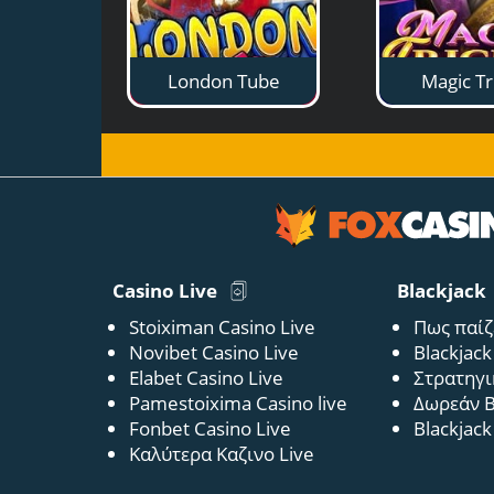
London Tube
Magic Tr
Casino Live
Βlackjack
Stoiximan Casino Live
Πως παίζε
Novibet Casino Live
Blackjac
Elabet Casino Live
Στρατηγι
Pamestoixima Casino live
Δωρεάν B
Fonbet Casino Live
Blackjack
Καλύτερα Καζινο Live