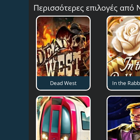
Περισσότερες επιλογές από 
Dead West
In the Rabb