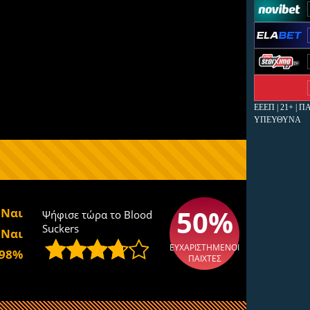
ΕΕΕΠ | 21+ | Π
ΥΠΕΥΘΥΝΑ
50%
Ναι
Ψήφισε τώρα το Blood
Suckers
Ναι
ΕΥΧΑΡΙΣΤΗΜΕΝΟΙ
98%
ΠΑΙΧΤΕΣ