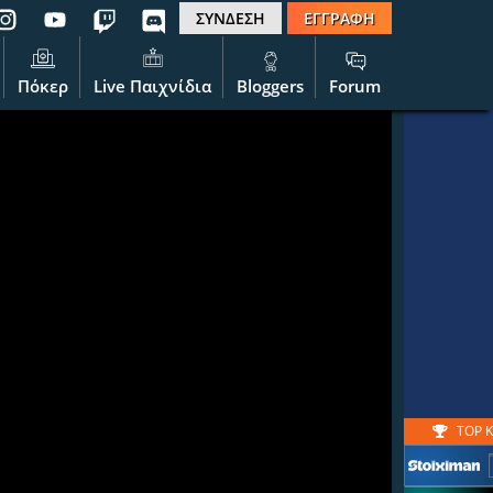
ΣΥΝΔΕΣΗ
ΕΓΓΡΑΦΗ
Πόκερ
Live Παιχνίδια
Bloggers
Forum
TOP Κ