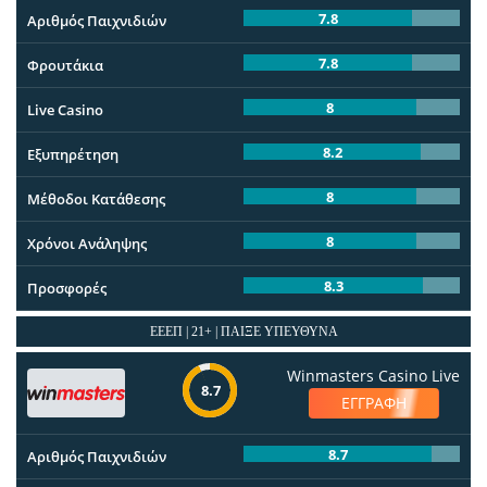
7.8
7.8
8
8.2
8
8
8.3
ΕΕΕΠ | 21+ | ΠΑΙΞΕ ΥΠΕΥΘΥΝΑ
Winmasters Casino Live
8.7
ΕΓΓΡΑΦΗ
8.7