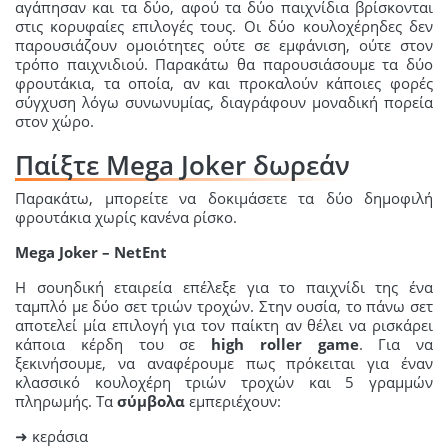
αγάπησαν και τα δύο, αφού τα δύο παιχνίδια βρίσκονται
στις κορυφαίες επιλογές τους. Οι δύο κουλοχέρηδες δεν
παρουσιάζουν ομοιότητες ούτε σε εμφάνιση, ούτε στον
τρόπο παιχνιδιού. Παρακάτω θα παρουσιάσουμε τα δύο
φρουτάκια, τα οποία, αν και προκαλούν κάποιες φορές
σύγχυση λόγω συνωνυμίας, διαγράφουν μοναδική πορεία
στον χώρο.
Παίξτε Mega Joker δωρεάν
Παρακάτω, μπορείτε να δοκιμάσετε τα δύο δημοφιλή
φρουτάκια χωρίς κανένα ρίσκο.
Mega Joker – NetEnt
H σουηδική εταιρεία επέλεξε για το παιχνίδι της ένα
ταμπλό με δύο σετ τριών τροχών. Στην ουσία, το πάνω σετ
αποτελεί μία επιλογή για τον παίκτη αν θέλει να ρισκάρει
κάποια κέρδη του σε
high roller game
. Για να
ξεκινήσουμε, να αναφέρουμε πως πρόκειται για έναν
κλασσικό κουλοχέρη τριών τροχών και 5 γραμμών
πληρωμής. Τα
σύμβολα
εμπεριέχουν:
➜ κεράσια