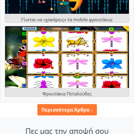
Γίνεται να «χακάρεις» τα mobile φρουτάκια;
Φρουτάκια Πεταλούδες
Περισσότερα Άρθρα ↓
Πες μας την αποψή σου