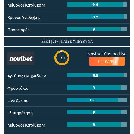
9.4
9.5
9
ΕΕΕΠ | 21+ | ΠΑΙΞΕ ΥΠΕΥΘΥΝΑ
Novibet Casino Live
9.1
ΕΓΓΡΑΦΗ
9.5
9
8.6
9
9