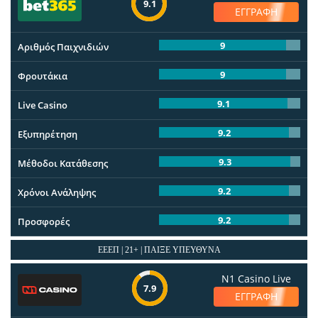
9.1
ΕΓΓΡΑΦΗ
9
9
9.1
9.2
9.3
9.2
9.2
ΕΕΕΠ | 21+ | ΠΑΙΞΕ ΥΠΕΥΘΥΝΑ
N1 Casino Live
7.9
ΕΓΓΡΑΦΗ