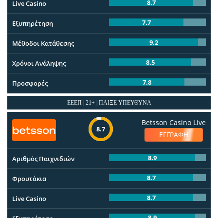
8.7
7.7
9.2
8.5
7.8
ΕΕΕΠ | 21+ | ΠΑΙΞΕ ΥΠΕΥΘΥΝΑ
Betsson Casino Live
8.7
ΕΓΓΡΑΦΗ
8.9
8.7
8.7
8.9