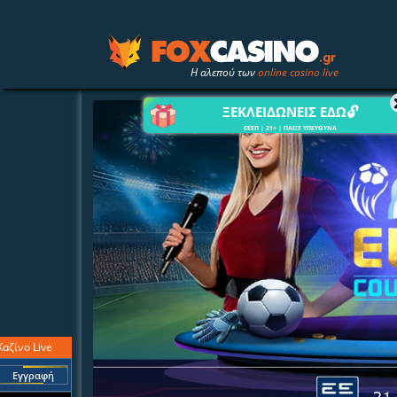
Η αλεπού των
online casino live
ΞΕΚΛΕΙΔΩΝΕΙΣ ΕΔΩ🔓
ΕΕΕΠ | 21+ | ΠΑΙΞΕ ΥΠΕΥΘΥΝΑ
αζίνο Live
Εγγραφή