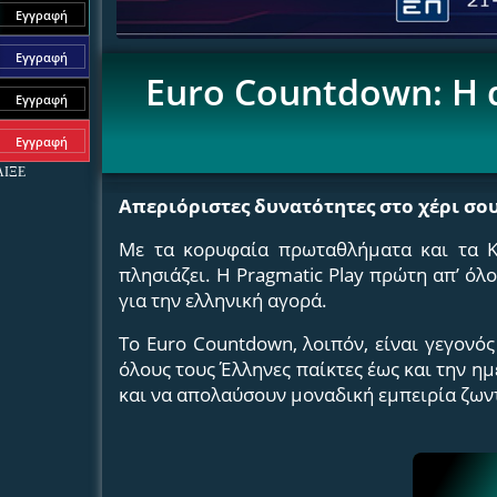
Εγγραφή
Εγγραφή
Euro Countdown: H α
Εγγραφή
Εγγραφή
ΠΑΙΞΕ
Απεριόριστες δυνατότητες στο χέρι σου μ
Με τα κορυφαία πρωταθλήματα και τα Κ
πλησιάζει. Η Pragmatic Play πρώτη απ’ όλ
για την ελληνική αγορά.
Το Euro Countdown, λοιπόν, είναι γεγονός
όλους τους Έλληνες παίκτες έως και την 
και να απολαύσουν μοναδική εμπειρία ζωντ