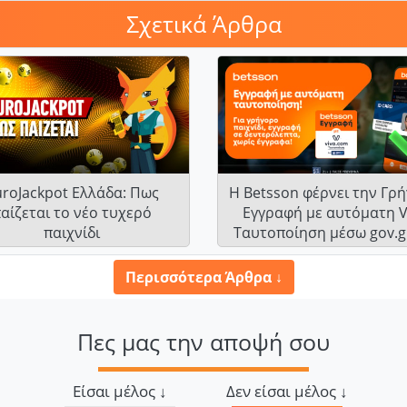
Σχετικά Άρθρα
uroJackpot Ελλάδα: Πως
Η Betsson φέρνει την Γρ
αίζεται το νέο τυχερό
Εγγραφή με αυτόματη V
παιχνίδι
Ταυτοποίηση μέσω gov.gr
αλλάζει το παιχνίδι!
Περισσότερα Άρθρα ↓
Πες μας την αποψή σου
Είσαι μέλος ↓
Δεν είσαι μέλος ↓