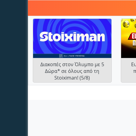
Διακοπές στον Όλυμπο με 5
E
Δώρα* σε όλους από τη
π
Stoiximan! (5/8)