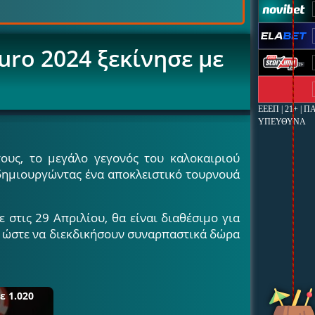
uro 2024 ξεκίνησε με
ΕΕΕΠ | 21+ | Π
ΥΠΕΥΘΥΝΑ
υς, το μεγάλο γεγονός του καλοκαιριού
, δημιουργώντας ένα αποκλειστικό τουρνουά
 στις 29 Απριλίου, θα είναι διαθέσιμο για
ς ώστε να διεκδικήσουν συναρπαστικά δώρα
 1.020