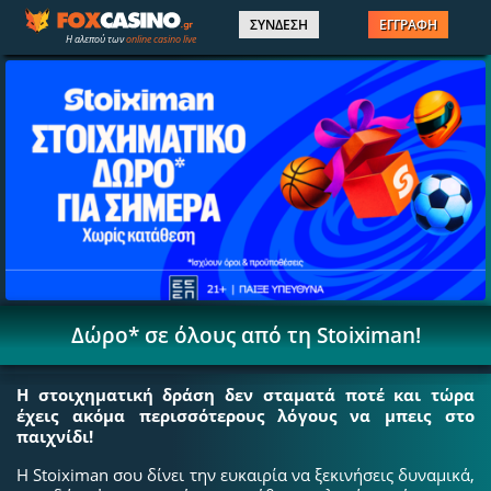
ΣΥΝΔΕΣΗ
ΕΓΓΡΑΦΗ
Η αλεπού των
online casino live
ΞΕΚΛΕΙΔΩΝΕΙΣ ΕΔΩ🔓
ΕΕΕΠ | 21+ | ΠΑΙΞΕ ΥΠΕΥΘΥΝΑ
Δώρο* σε όλους από τη Stoiximan!
Η στοιχηματική δράση δεν σταματά ποτέ και τώρα
έχεις ακόμα περισσότερους λόγους να μπεις στο
παιχνίδι!
Η Stoiximan σου δίνει την ευκαιρία να ξεκινήσεις δυναμικά,