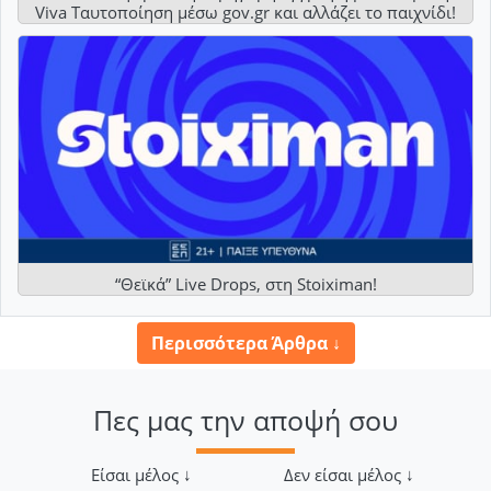
Viva Ταυτοποίηση μέσω gov.gr και αλλάζει το παιχνίδι!
“Θεϊκά” Live Drops, στη Stoiximan!
Περισσότερα Άρθρα ↓
Πες μας την αποψή σου
Είσαι μέλος ↓
Δεν είσαι μέλος ↓