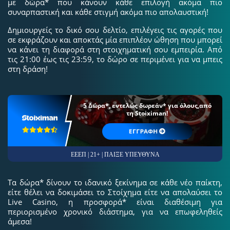
με δώρα* που κάνουν κάθε επιλογή ακόμα πιο
συναρπαστική και κάθε στιγμή ακόμα πιο απολαυστική!
Δημιουργείς το δικό σου δελτίο, επιλέγεις τις αγορές που
σε εκφράζουν και αποκτάς μία επιπλέον ώθηση που μπορεί
να κάνει τη διαφορά στη στοιχηματική σου εμπειρία. Από
τις 21:00 έως τις 23:59, το δώρο σε περιμένει για να μπεις
στη δράση!
5 Δώρα*, εντελώς δωρεάν* για όλους,από
τη Stoiximan!
ΕΓΓΡΑΦΗ
ΕΕΕΠ | 21+ | ΠΑΙΞΕ ΥΠΕΥΘΥΝΑ
Τα δώρα* δίνουν το ιδανικό ξεκίνημα σε κάθε νέο παίκτη,
είτε θέλει να δοκιμάσει το Στοίχημα είτε να απολαύσει το
Live Casino, η προσφορά* είναι διαθέσιμη για
περιορισμένο χρονικό διάστημα, για να επωφεληθείς
άμεσα!