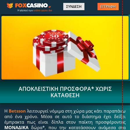
ΣΥΝΔΕΣΗ
ΕΓΓΡΑΦΗ
Η αλεπού των
online casino live
ΞΕΚΛΕΙΔΩΝΕΙΣ ΕΔΩ🔓
ΕΕΕΠ | 21+ | ΠΑΙΞΕ ΥΠΕΥΘΥΝΑ
AΠΟΚΛΕΙΣΤΙΚΗ ΠΡΟΣΦΟΡΑ* ΧΩΡΙΣ
ΚΑΤΑΘΕΣΗ
Η
Betsson
λειτουργεί νόμιμα στη χώρα μας κάτι παραπάνω
από ένα χρόνο. Μέσα σε αυτό το διάστημα έχει δείξει
έμπρακτα πως είναι δίπλα στον παίκτη προσφέροντας
ΜΟΝΑΔΙΚΑ
δώρα*, που την κατατάσσουν ανάμεσα στα