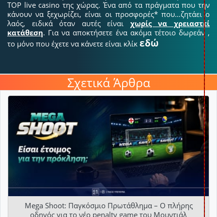
TOP live casino της χώρας. Ένα από τα πράγματα που την
κάνουν να ξεχωρίζει, είναι οι προσφορές* που…ζητάει ο
λαός, ειδικά όταν αυτές είναι
χωρίς να χρειαστεί
κατάθεση
. Για να αποκτήσετε ένα ακόμα τέτοιο δωρεάν ,
εδώ
το μόνο που έχετε να κάνετε είναι κλίκ
Σχετικά Άρθρα
Mega Shoot: Παγκόσμιο Πρωτάθλημα – Ο πλήρης
οδηγός για το νέο penalty game του Μουντιάλ