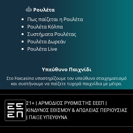
Ρουλέτα
Πως παίζεται η Ρουλέτα
Ρουλέτα Κόλπα
Συστήματα Ρουλέτας
Ρουλέτα Δωρεάν
Ρουλέτα Live
Υπεύθυνο Παιχνίδι
Στο Foxcasino υποστηρίζουμε τον υπεύθυνο στοιχηματισμό
και συστήνουμε να παίζετε τυχερά παιχνίδια με μέτρο.
21+ | ΑΡΜΟΔΙΟΣ ΡΥΘΜΙΣΤΗΣ ΕΕΕΠ |
ΚΙΝΔΥΝΟΣ ΕΘΙΣΜΟΥ & ΑΠΩΛΕΙΑΣ ΠΕΡΙΟΥΣΙΑΣ
|
ΠΑΙΞΕ ΥΠΕΥΘΥΝΑ