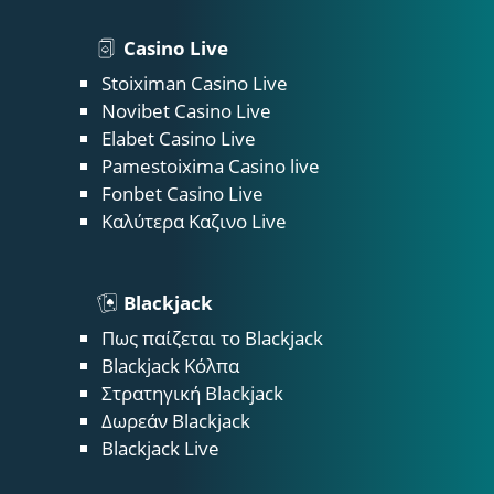
Casino Live
Stoiximan Casino Live
Novibet Casino Live
Elabet Casino Live
Pamestoixima Casino live
Fonbet Casino Live
Καλύτερα Καζινο Live
Βlackjack
Πως παίζεται το Blackjack
Blackjack Κόλπα
Στρατηγική Blackjack
Δωρεάν Blackjack
Blackjack Live