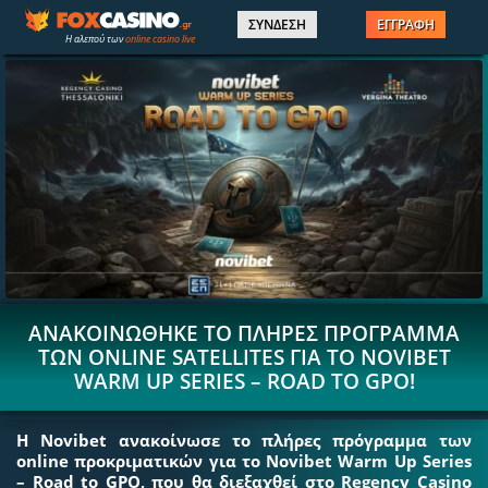
ΣΥΝΔΕΣΗ
ΕΓΓΡΑΦΗ
Η αλεπού των
online casino live
ΞΕΚΛΕΙΔΩΝΕΙΣ ΕΔΩ🔓
ΕΕΕΠ | 21+ | ΠΑΙΞΕ ΥΠΕΥΘΥΝΑ
ΑΝΑΚΟΙΝΩΘΗΚΕ ΤΟ ΠΛΗΡΕΣ ΠΡΟΓΡΑΜΜΑ
ΤΩΝ ONLINE SATELLITES ΓΙΑ ΤΟ NOVIBET
WARM UP SERIES – ROAD TO GPO!
Η Novibet ανακοίνωσε το πλήρες πρόγραμμα των
online προκριματικών για το Novibet Warm Up Series
– Road to GPO, που θα διεξαχθεί στo Regency Casino