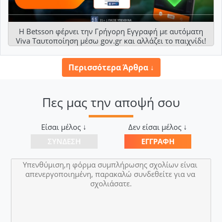
Η Betsson φέρνει την Γρήγορη Εγγραφή με αυτόματη
Viva Ταυτοποίηση μέσω gov.gr και αλλάζει το παιχνίδι!
Περισσότερα Άρθρα ↓
Πες μας την αποψή σου
Είσαι μέλος ↓
Δεν είσαι μέλος ↓
ΣΎΝΔΕΣΗ
ΕΓΓΡΑΦΉ